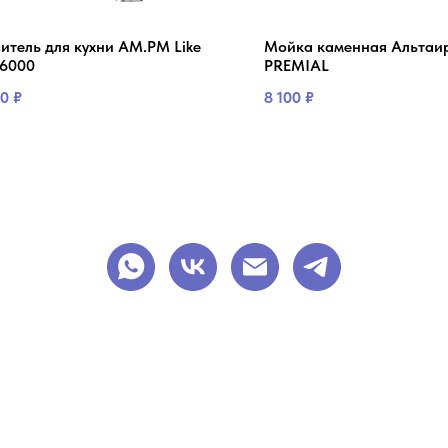
итель для кухни AM.PM Like
Мойка каменная Альтаир
6000
PREMIAL
90
₽
8 100
₽