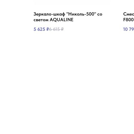
Н АУРА
Зеркало-шкаф "Николь-500" со
Смес
светом AQUALINE
F800
5 625
₽
6 615
₽
10 7