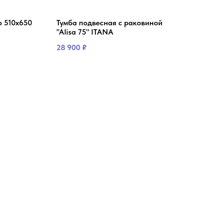
 510х650
Тумба подвесная с раковиной
Ван
"Alisa 75" ITANA
AST
28 900
₽
61 5