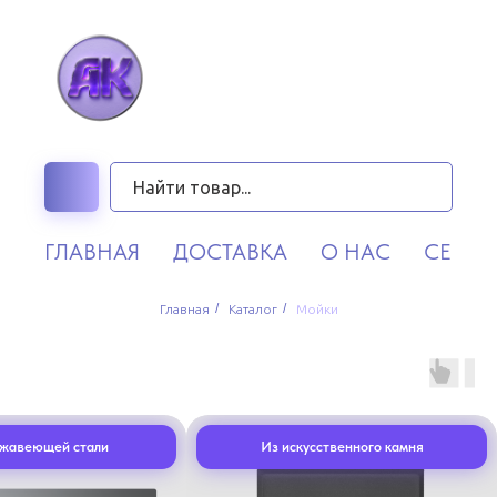
ГЛАВНАЯ
ДОСТАВКА
О НАС
СЕРВИ
/
/
Главная
Каталог
Мойки
ржавеющей стали
Из искусственного камня