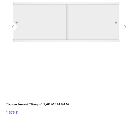
Экран белый "Кварт" 1,48 МЕТАКАМ
Мо
MIX
1 575
₽
9 8