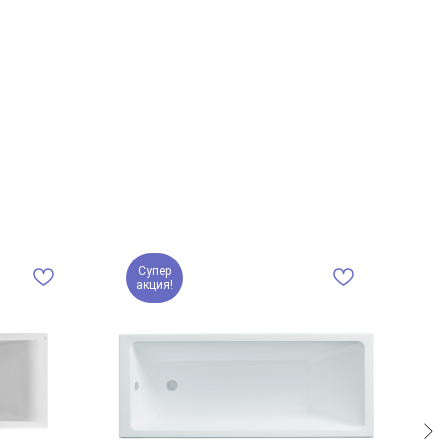
Супер
акция!