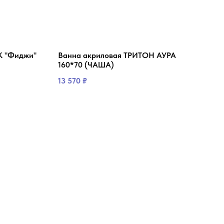
K "Фиджи"
Ванна акриловая ТРИТОН АУРА
Пен
160*70 (ЧАША)
MIX
13 570
₽
19 8