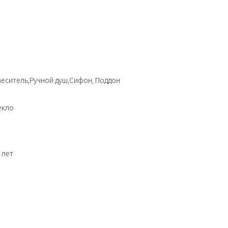
меситель,Ручной душ,Сифон, Поддон
екло
 лет