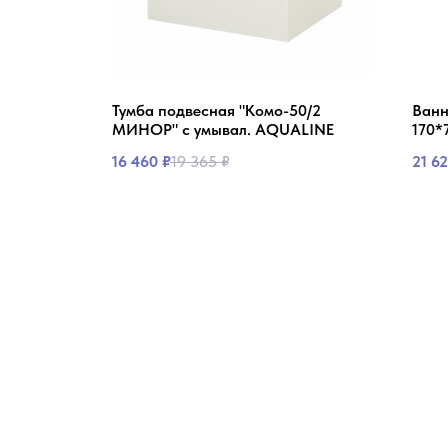
ной
Тумба подвесная "Комо-50/2
Ванн
55, с
МИНОР" с умывал. AQUALINE
170*
16 460
₽
19 365
₽
21 6