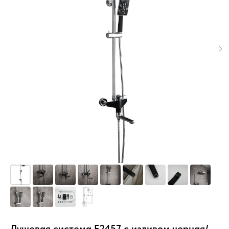
Душевая система F2457 с изливом черная/