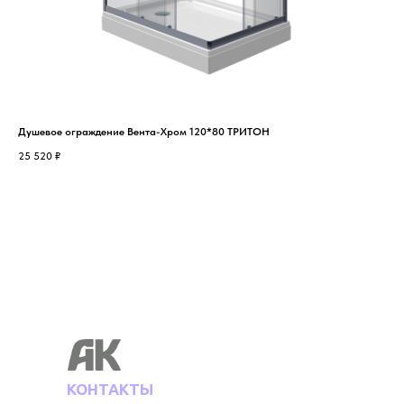
Душевое ограждение Вента-Хром 120*80 ТРИТОН
Душ
25 520
₽
22 
КОНТАКТЫ