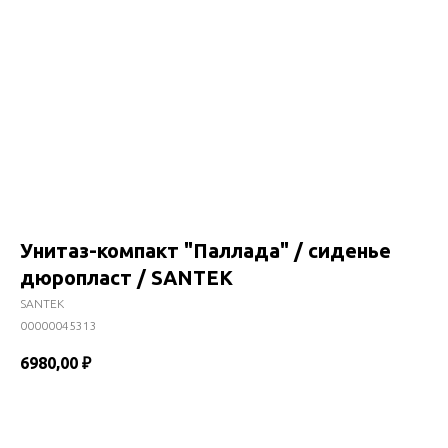
Унитаз-компакт "Паллада" / сиденье
дюропласт / SANTEK
SANTEK
00000045313
6980,00
₽
В корзину