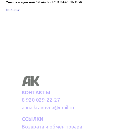
Унитаз подвесной "Rhein.Bach" DT1476516 D&K
Уни
10 350
₽
11 
КОНТАКТЫ
8 920 029-22-27
anna.kranovna@mail.ru
ССЫЛКИ
Возврата и обмен товара