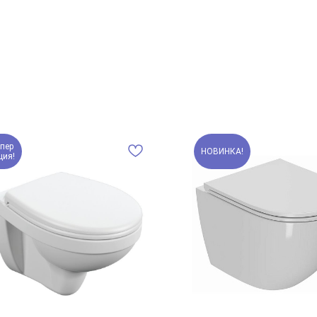
пер
НОВИНКА!
ция!