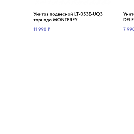
" AZ-
Унитаз подвесной LT-053E-UQ3
Унит
торнадо MONTEREY
DELF
11 990
₽
7 99