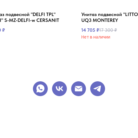
аз подвесной "DELFI TPL"
Унитаз подвесной "LITTOP
I" S-MZ-DELFI-w CERSANIT
UQ3 MONTEREY
0
₽
14 705
₽
17 300
₽
Нет в наличии