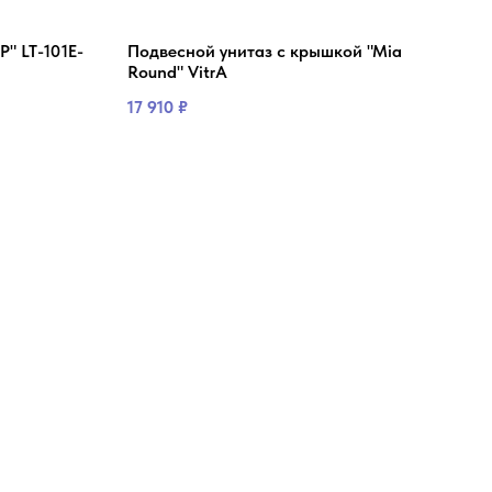
" LT-101E-
Подвесной унитаз с крышкой "Mia
Унит
Round" VitrA
Azar
17 910
₽
12 0