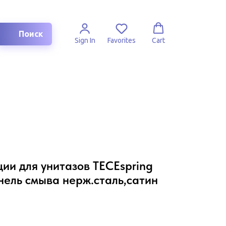
Поиск
Sign In
Favorites
Cart
ии для унитазов TECEspring
нель смыва нерж.сталь,сатин