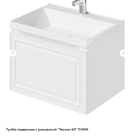
Тумба подвесная с раковиной "Verona 60" ITANA
Тум