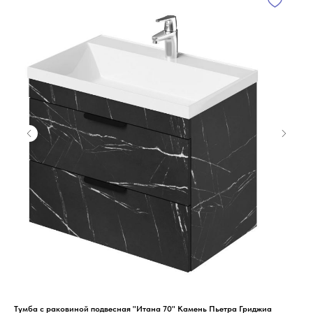
Тумба с раковиной подвесная "Итана 70" Камень Пьетра Гриджиа
Тум