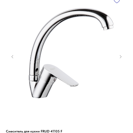
Смеситель для кухни FRUD 41105 F
Сме