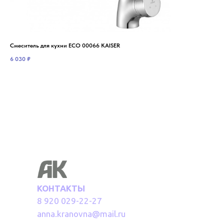
Смеситель для кухни ECO 00066 KAISER
Сме
6 030
₽
2 8
КОНТАКТЫ
8 920 029-22-27
anna.kranovna@mail.ru