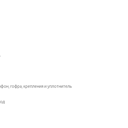
ь
ифон, гофра, крепления и уплотнитель
год