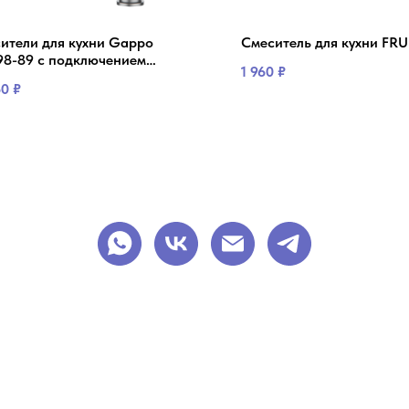
ители для кухни Gappo
Смеситель для кухни FRU
8-89 с подключением
1 960
₽
тра питьевой воды, оружейная
60
₽
ь/черный