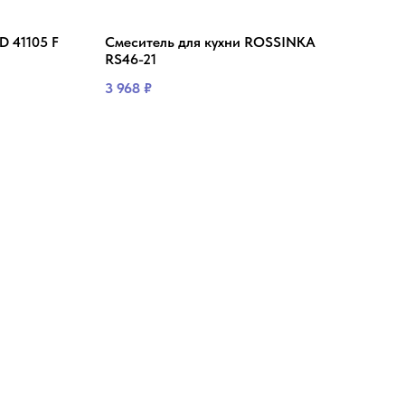
D 41105 F
Смеситель для кухни ROSSINKA
Смес
RS46-21
(Alb
3 968
₽
6 09