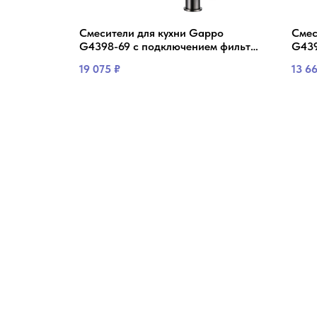
P 4396-6 F
Смесители для кухни Gappo
Смес
 питьевой
G4398-69 с подключением фильтра
G439
питьевой воды, оружейная сталь/
филь
19 075
₽
13 6
черный
стал