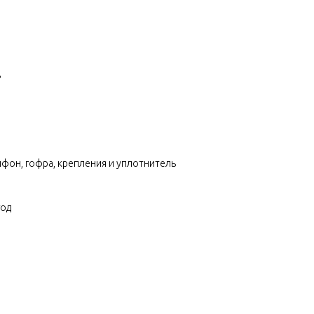
ь
ифон, гофра, крепления и уплотнитель
год