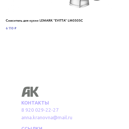
Смеситель для кухни LEMARK "EVITTA" LM0505C
Сме
6 110
₽
2 3
КОНТАКТЫ
8 920 029-22-27
anna.kranovna@mail.ru
ССЫЛКИ