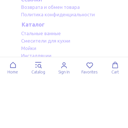
Возврата и обмен товара
Политика конфиденциальности
Каталог
Стальные ванные
Смесители для кухни
Мойки
Инсталляции
Акриловые ванные
Полотенцесушители водяные
Home
Catalog
Sign In
Favorites
Cart