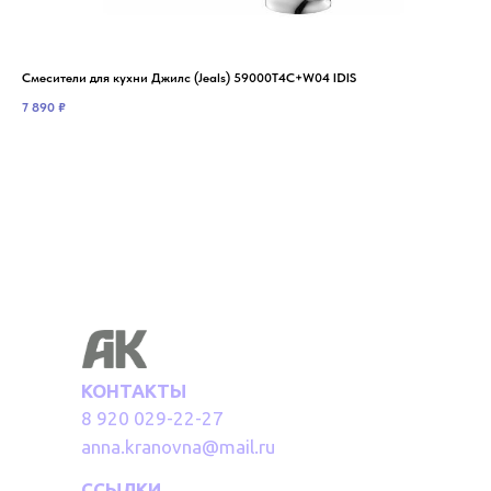
Смесители для кухни Джилс (Jeals) 59000T4C+W04 IDIS
Сме
7 890
₽
5 9
КОНТАКТЫ
8 920 029-22-27
anna.kranovna@mail.ru
ССЫЛКИ