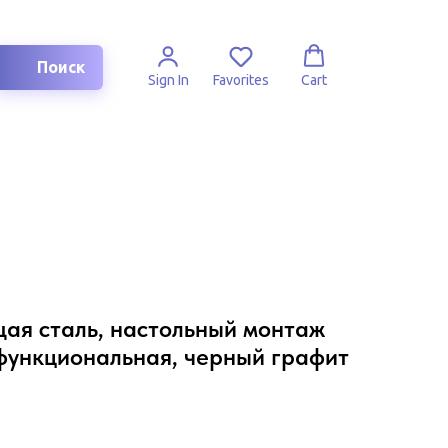
Поиск
Sign In
Favorites
Cart
я сталь, настольный монтаж
офункциональная, черный графит