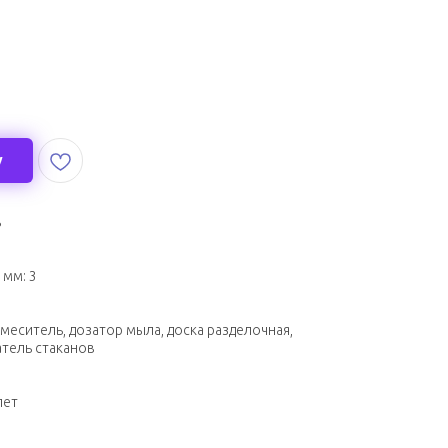
у
ь
мм: 3
меситель, дозатор мыла, доска разделочная,
атель стаканов
лет