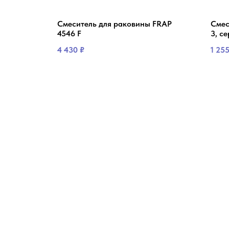
P 4044-3
Смеситель для раковины FRAP
Смес
4546 F
3, с
4 430
₽
1 25