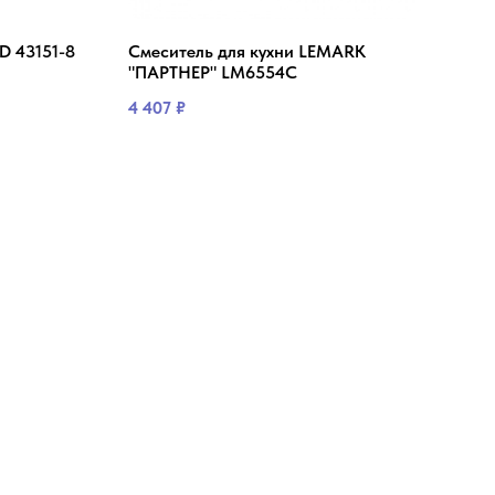
D 43151-8
Смеситель для кухни LEMARK
Смес
"ПАРТНЕР" LM6554С
590
4 407
₽
7 89