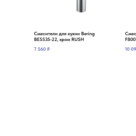
P 4462F
Смесители для кухни Bering
Смес
BE5535-22, хром RUSH
F800
7 560
₽
10 0