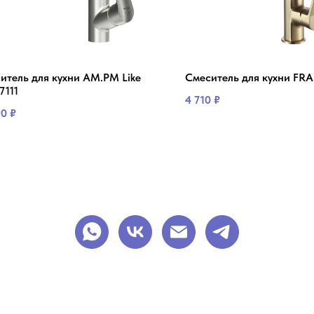
итель для кухни AM.PM Like
Смеситель для кухни FRA
7111
4 710
₽
90
₽