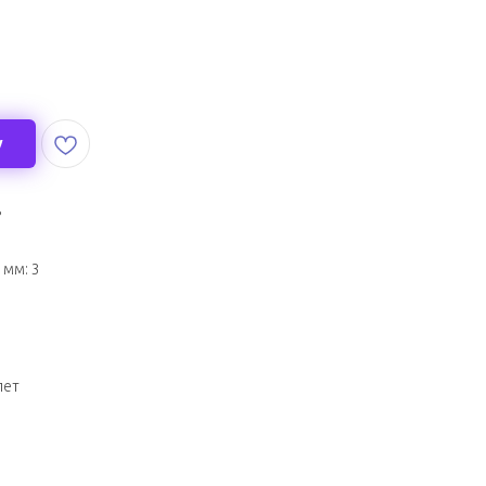
у
ь
мм: 3
лет