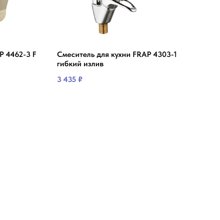
P 4462-3 F
Смеситель для кухни FRAP 4303-1
Сме
гибкий излив
RS27
3 435
₽
3 64