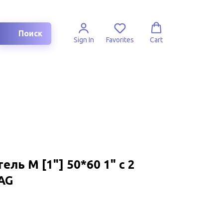
Поиск
Sign In
Favorites
Cart
ль M [1"] 50*60 1" с 2
AG