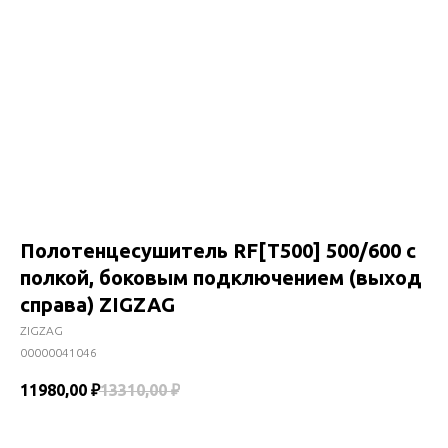
Полотенцесушитель RF[T500] 500/600 с
полкой, боковым подключением (выход
справа) ZIGZAG
ZIGZAG
00000041046
11980,00
₽
13310,00
₽
В корзину