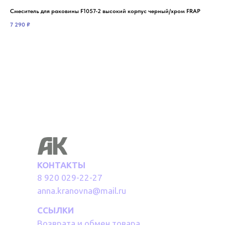
Смеситель для раковины F1057-2 высокий корпус черный/хром FRAP
Ван
7 290
₽
9 1
Не
КОНТАКТЫ
8 920 029-22-27
anna.kranovna@mail.ru
ССЫЛКИ
Возврата и обмен товара