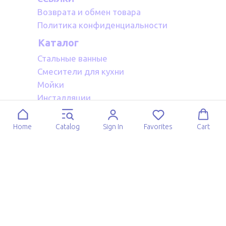
Возврата и обмен товара
Политика конфиденциальности
Каталог
Стальные ванные
Смесители для кухни
Мойки
Инсталляции
Акриловые ванные
Полотенцесушители водяные
Home
Catalog
Sign In
Favorites
Cart