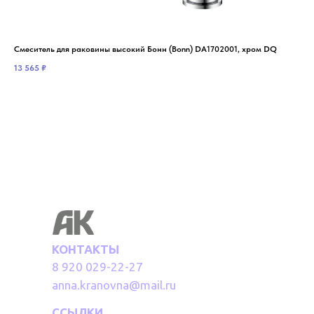
Смеситель для раковины высокий Бонн (Bonn) DA1702001, хром DQ
Сме
13 565
₽
7 4
КОНТАКТЫ
8 920 029-22-27
anna.kranovna@mail.ru
ССЫЛКИ