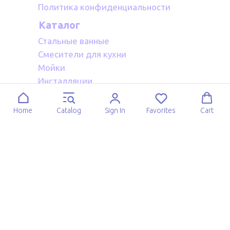
Политика конфиденциальности
Каталог
Стальные ванные
Смесители для кухни
Мойки
Инсталляции
Акриловые ванные
Полотенцесушители водяные
Home
Catalog
Sign In
Favorites
Cart