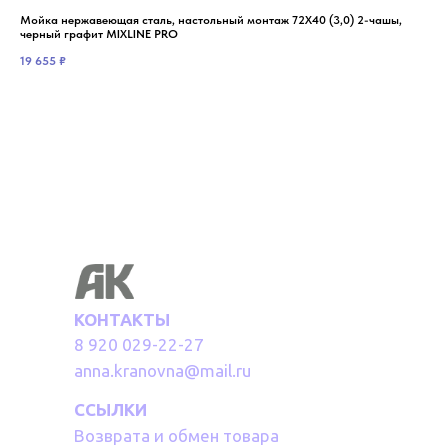
Мойка нержавеющая сталь, настольный монтаж 72Х40 (3,0) 2-чашы,
Мой
черный графит MIXLINE PRO
3 7
19 655
₽
КОНТАКТЫ
8 920 029-22-27
anna.kranovna@mail.ru
ССЫЛКИ
Возврата и обмен товара