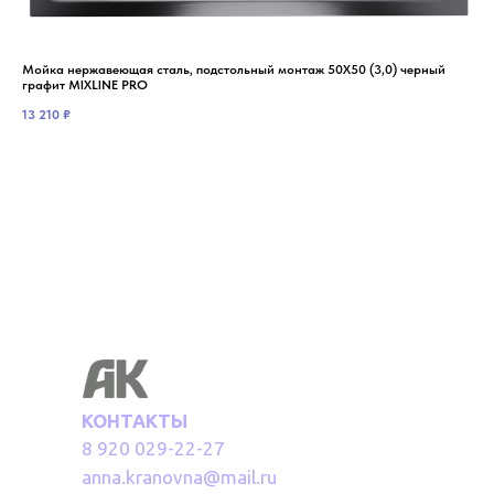
Мойка нержавеющая сталь, подстольный монтаж 50Х50 (3,0) черный
Мой
графит MIXLINE PRO
гра
раз
13 210
₽
21 
КОНТАКТЫ
8 920 029-22-27
anna.kranovna@mail.ru