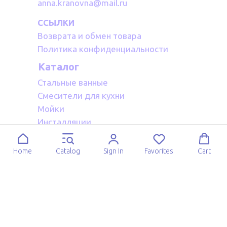
anna.kranovna@mail.ru
ССЫЛКИ
Возврата и обмен товара
Политика конфиденциальности
Каталог
Стальные ванные
Смесители для кухни
Мойки
Инсталляции
Акриловые ванные
Полотенцесушители водяные
Home
Catalog
Sign In
Favorites
Cart