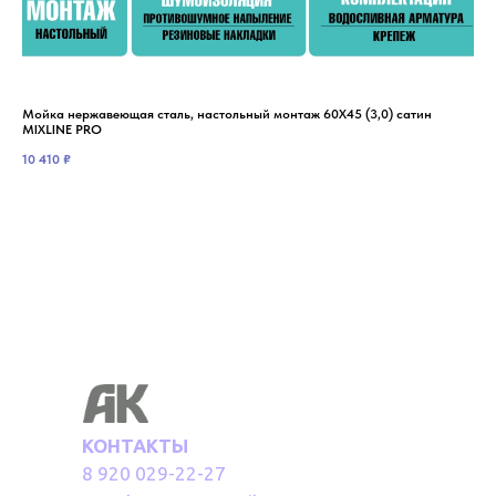
Мойка нержавеющая сталь, настольный монтаж 60Х45 (3,0) сатин
Мой
MIXLINE PRO
MIX
10 410
₽
9 8
КОНТАКТЫ
8 920 029-22-27