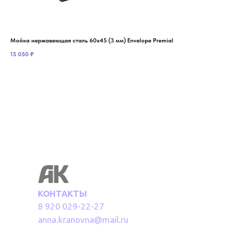
Мойка нержавеющая сталь 60х45 (3 мм) Envelope Premial
Мой
MIX
15 050
₽
9 5
КОНТАКТЫ
8 920 029-22-27
anna.kranovna@mail.ru