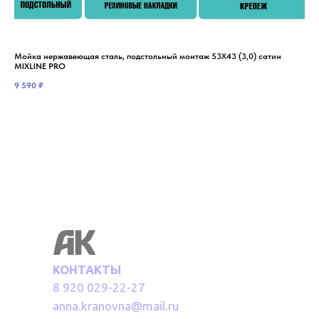
Мойка нержавеющая сталь, подстольный монтаж 53Х43 (3,0) сатин
Мой
MIXLINE PRO
3 7
9 590
₽
КОНТАКТЫ
8 920 029-22-27
anna.kranovna@mail.ru