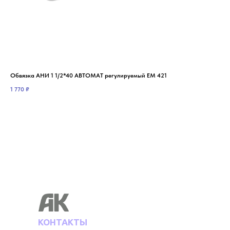
Обвязка АНИ 1 1/2*40 АВТОМАТ регулируемый ЕМ 421
Обв
1 770
₽
88
КОНТАКТЫ