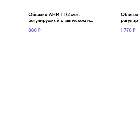
Обвязка АНИ 1 1/2 мет.
Обвязк
регулируемый с выпуском и
регули
переливом Е255
880
₽
1 770
₽