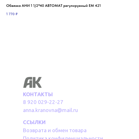
Обвязка АНИ 1 1/2*40 АВТОМАТ регулируемый ЕМ 421
Обв
1 770
₽
88
КОНТАКТЫ
8 920 029-22-27
anna.kranovna@mail.ru
ССЫЛКИ
Возврата и обмен товара
Политика конфиденциальности