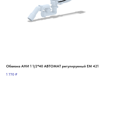
Обвязка АНИ 1 1/2*40 АВТОМАТ регулируемый ЕМ 421
Обв
1 770
₽
88