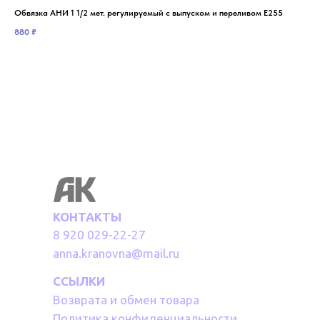
Обвязка АНИ 1 1/2 мет. регулируемый с выпуском и переливом Е255
Обв
880
₽
1 7
КОНТАКТЫ
8 920 029-22-27
anna.kranovna@mail.ru
ССЫЛКИ
Возврата и обмен товара
Политика конфиденциальности