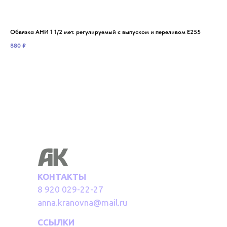
Обвязка АНИ 1 1/2 мет. регулируемый с выпуском и переливом Е255
Обв
880
₽
1 7
КОНТАКТЫ
8 920 029-22-27
anna.kranovna@mail.ru
ССЫЛКИ