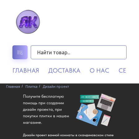
ГЛАВНАЯ
ДОСТАВКА
О НАС
СЕРВИ
/
/
Главная
Плитка
Дизайн проект
Получите бесплатную
помощь при создании
дизайн проекта, при
покупки плитки в нашем
магазине.
Дизайн проект ванной комнаты в скандинавском стиле