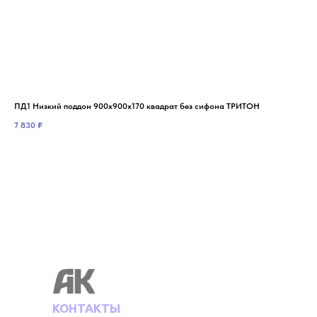
ПД1 Низкий поддон 900х900х170 квадрат без сифона ТРИТОН
ПД6
7 830
₽
9 5
КОНТАКТЫ