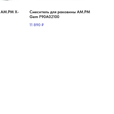
 AM.PM X-
Смеситель для раковины AM.PM
Сме
Gem F90A02100
Bay
D&K
11 890
₽
8 34