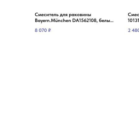
 LEMARK
Смеситель для раковины
Смес
Bayern.München DA1562108, белый
1013
D&K
8 070
₽
2 48