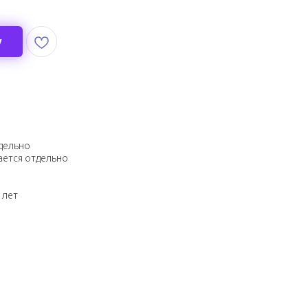
у
тдельно
ается отдельно
 лет