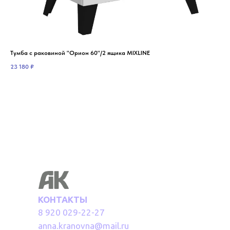
Тумба с раковиной "Орион 60"/2 ящика MIXLINE
Тум
23 180
₽
28 
КОНТАКТЫ
8 920 029-22-27
anna.kranovna@mail.ru