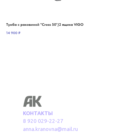
Тумба с раковиной "Cross 50"/2 ящика VIGO
Тум
14 900
₽
17 
КОНТАКТЫ
8 920 029-22-27
anna.kranovna@mail.ru