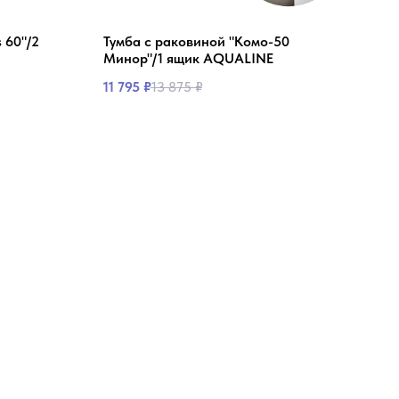
 60"/2
Тумба с раковиной "Комо-50
Тумб
Минор"/1 ящик AQUALINE
Мин
11 795
₽
13 875
₽
15 2