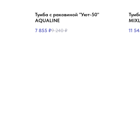
40"
Тумба с раковиной "Уют-50"
Тумб
AQUALINE
MIXL
7 855
₽
9 240
₽
11 54