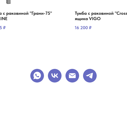
а с раковиной "Грани-75"
Тумба с раковиной "Cross
INE
ящика VIGO
5
₽
16 200
₽