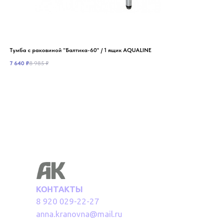
Тумба с раковиной "Балтика-60" / 1 ящик AQUALINE
Тум
7 640
₽
8 985
₽
8 0
КОНТАКТЫ
8 920 029-22-27
anna.kranovna@mail.ru