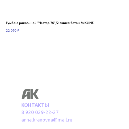
Тумба с раковиной "Честер 70"/2 ящика бетон MIXLINE
Тум
22 070
₽
20 
КОНТАКТЫ
8 920 029-22-27
anna.kranovna@mail.ru