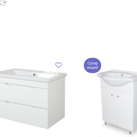
Супер
акция!