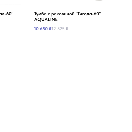
ал-60"
Тумба с раковиной "Тигода-60"
Тумб
AQUALINE
AQU
10 650
₽
12 525
₽
6 48