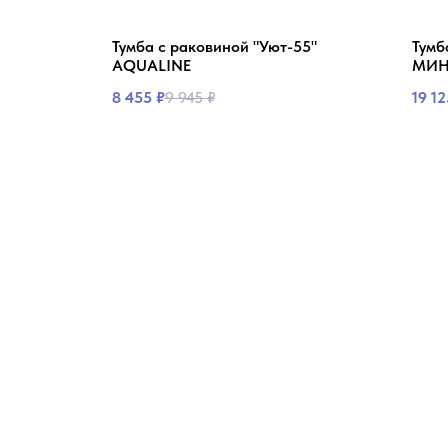
ус-80"/ 2
Тумба с раковиной "Уют-55"
Тумб
AQUALINE
МИН
8 455
₽
9 945
₽
19 12