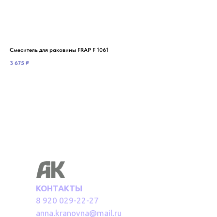
Смеситель для раковины FRAP F 1061
Сме
3 675
₽
2 5
КОНТАКТЫ
8 920 029-22-27
anna.kranovna@mail.ru