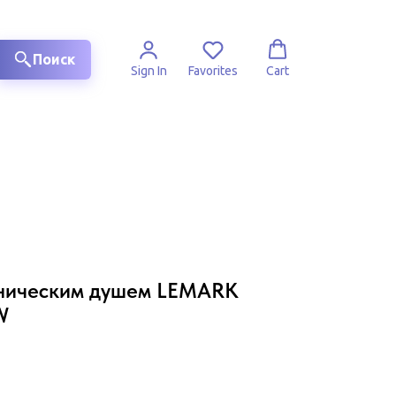
Поиск
Sign In
Favorites
Cart
еническим душем LEMARK
W