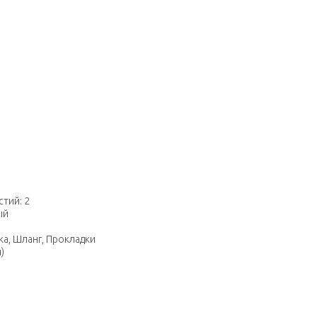
тий: 2
ый
ка, Шланг, Прокладки
)